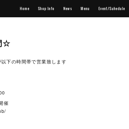
Home
Shop Info
News
Menu
Event/Suhedule
間☆
が以下の時間帯で営業致します
）
00
ト開催
ub/