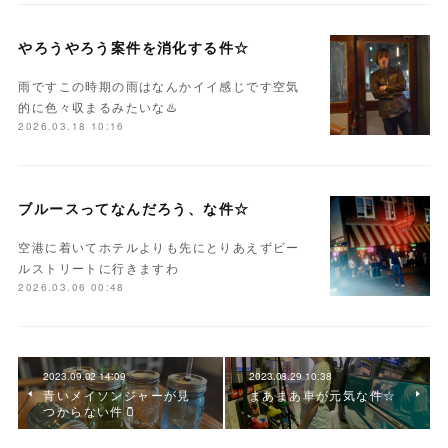
やろうやろう案件を消化する件☆
雨ですこの時期の雨はなんかイイ感じです空気
的に色々収まるみたいな♨️
2026.03.18 10:16
ブルースってなんだろう、な件☆
空港に着いてホテルよりも先にとりあえずビー
ルストリートに行きますわ
2026.03.06 00:48
2023.09.02 14:09
2023.08.29 10:38
青いメイソンジャーが見
まあまあ車が元気な件☆
つからない件🫙