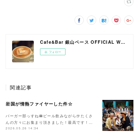
Cafe&Bar 銀山ベース OFFICIAL WEB SITE
フォロー
関連記事
岩国が情熱ファイヤーした件☆
バーガー部っすね🍔ビール飲みながら🍺たくさ
んの方々にお集まり頂きました！最高です！…
2026.05.26 14:34