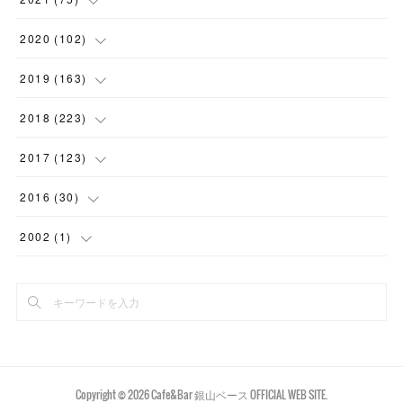
(
7
)
(
1
)
(
15
)
(
2
)
(
2
)
2020
(
102
)
(
6
)
(
11
)
(
16
)
(
2
)
(
3
)
(
4
)
2019
(
163
)
(
2
)
(
4
)
(
3
)
(
1
)
(
2
)
(
4
)
(
7
)
2018
(
223
)
(
1
)
(
2
)
(
7
)
(
2
)
(
6
)
(
7
)
(
3
)
(
28
)
2017
(
123
)
(
2
)
(
8
)
(
2
)
(
3
)
(
13
)
(
8
)
(
4
)
(
13
)
(
15
)
2016
(
30
)
(
5
)
(
9
)
(
1
)
(
1
)
(
8
)
(
10
)
(
14
)
(
18
)
(
4
)
2002
(
1
)
(
4
)
(
1
)
(
6
)
(
3
)
(
17
)
(
16
)
(
25
)
(
23
)
(
4
)
(
1
)
(
5
)
(
1
)
(
4
)
(
1
)
(
22
)
(
17
)
(
20
)
(
9
)
(
2
)
(
6
)
(
4
)
(
9
)
(
7
)
(
14
)
(
20
)
(
5
)
(
11
)
(
6
)
(
6
)
(
11
)
(
16
)
(
8
)
(
1
)
Copyright ©
2026
Cafe&Bar 銀山ベース OFFICIAL WEB SITE
.