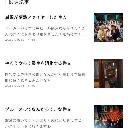
関連記事
岩国が情熱ファイヤーした件☆
バーガー部っすね🍔ビール飲みながら🍺たくさ
んの方々にお集まり頂きました！最高です！…
2026.05.26 14:34
やろうやろう案件を消化する件☆
雨ですこの時期の雨はなんかイイ感じです空気
的に色々収まるみたいな♨️
2026.03.18 10:16
ブルースってなんだろう、な件☆
空港に着いてホテルよりも先にとりあえずビー
ルストリートに行きますわ