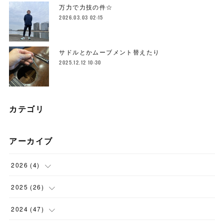
万力で力技の件☆
2026.03.03 02:15
サドルとかムーブメント替えたり
2025.12.12 10:30
カテゴリ
アーカイブ
2026
(
4
)
(
1
)
2025
(
26
)
(
3
)
(
2
)
2024
(
47
)