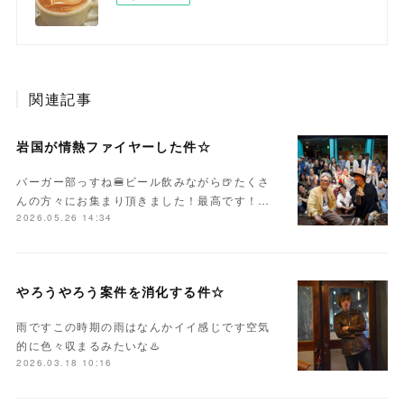
関連記事
岩国が情熱ファイヤーした件☆
バーガー部っすね🍔ビール飲みながら🍺たくさ
んの方々にお集まり頂きました！最高です！…
2026.05.26 14:34
やろうやろう案件を消化する件☆
雨ですこの時期の雨はなんかイイ感じです空気
的に色々収まるみたいな♨️
2026.03.18 10:16