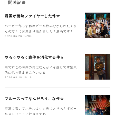
関連記事
岩国が情熱ファイヤーした件☆
バーガー部っすね🍔ビール飲みながら🍺たくさ
んの方々にお集まり頂きました！最高です！…
2026.05.26 14:34
やろうやろう案件を消化する件☆
雨ですこの時期の雨はなんかイイ感じです空気
的に色々収まるみたいな♨️
2026.03.18 10:16
ブルースってなんだろう、な件☆
空港に着いてホテルよりも先にとりあえずビー
ルストリートに行きますわ