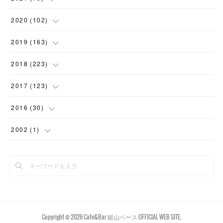
(
7
)
(
1
)
(
15
)
(
2
)
(
2
)
2020
(
102
)
(
6
)
(
11
)
(
16
)
(
2
)
(
3
)
(
4
)
2019
(
163
)
(
2
)
(
4
)
(
3
)
(
1
)
(
2
)
(
4
)
(
7
)
2018
(
223
)
(
1
)
(
2
)
(
7
)
(
2
)
(
6
)
(
7
)
(
3
)
(
28
)
2017
(
123
)
(
2
)
(
8
)
(
2
)
(
3
)
(
13
)
(
8
)
(
4
)
(
13
)
(
15
)
2016
(
30
)
(
5
)
(
9
)
(
1
)
(
1
)
(
8
)
(
10
)
(
14
)
(
18
)
(
4
)
2002
(
1
)
(
4
)
(
1
)
(
6
)
(
3
)
(
17
)
(
16
)
(
25
)
(
23
)
(
4
)
(
1
)
(
5
)
(
1
)
(
4
)
(
1
)
(
22
)
(
17
)
(
20
)
(
9
)
(
2
)
(
6
)
(
4
)
(
9
)
(
7
)
(
14
)
(
20
)
(
5
)
(
11
)
(
6
)
(
6
)
(
11
)
(
16
)
(
8
)
(
1
)
Copyright ©
2026
Cafe&Bar 銀山ベース OFFICIAL WEB SITE
.