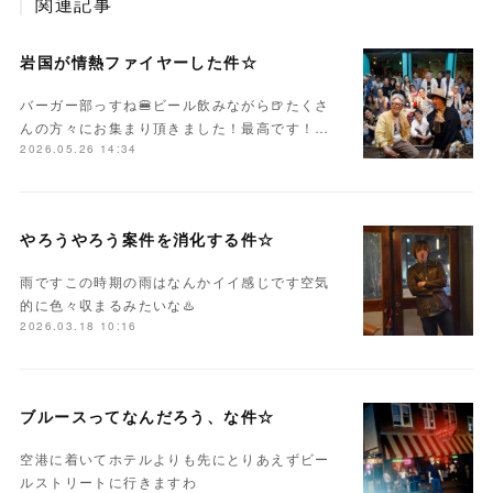
関連記事
岩国が情熱ファイヤーした件☆
バーガー部っすね🍔ビール飲みながら🍺たくさ
んの方々にお集まり頂きました！最高です！…
2026.05.26 14:34
やろうやろう案件を消化する件☆
雨ですこの時期の雨はなんかイイ感じです空気
的に色々収まるみたいな♨️
2026.03.18 10:16
ブルースってなんだろう、な件☆
空港に着いてホテルよりも先にとりあえずビー
ルストリートに行きますわ