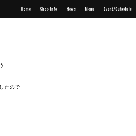
Home
Shop Info
News
Menu
Event/Suhedule
う
したので