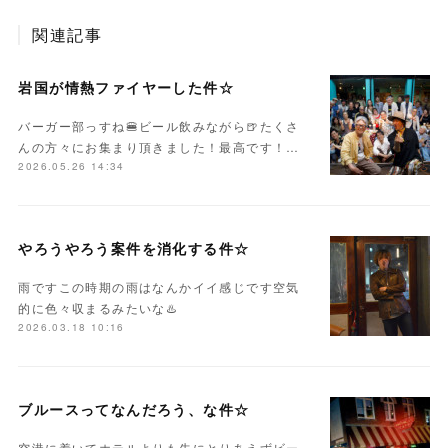
関連記事
岩国が情熱ファイヤーした件☆
バーガー部っすね🍔ビール飲みながら🍺たくさ
んの方々にお集まり頂きました！最高です！…
2026.05.26 14:34
やろうやろう案件を消化する件☆
雨ですこの時期の雨はなんかイイ感じです空気
的に色々収まるみたいな♨️
2026.03.18 10:16
ブルースってなんだろう、な件☆
空港に着いてホテルよりも先にとりあえずビー