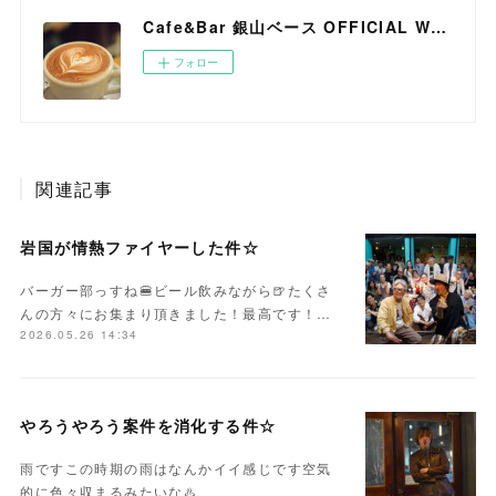
Cafe&Bar 銀山ベース OFFICIAL WEB SITE
フォロー
関連記事
岩国が情熱ファイヤーした件☆
バーガー部っすね🍔ビール飲みながら🍺たくさ
んの方々にお集まり頂きました！最高です！…
2026.05.26 14:34
やろうやろう案件を消化する件☆
雨ですこの時期の雨はなんかイイ感じです空気
的に色々収まるみたいな♨️