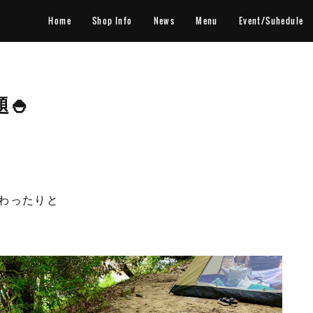
Home
Shop Info
News
Menu
Event/Suhedule
🍚
わったりと