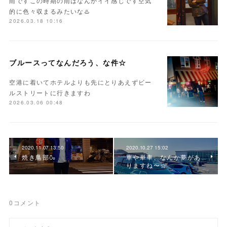
雨ですこの時期の雨はなんかイイ感じです空気
的に色々収まるみたいな♨️
2026.03.18 10:16
ブルースってなんだろう、な件☆
空港に着いてホテルよりも先にとりあえずビー
ルストリートに行きますわ
2026.03.06 00:48
2020.11.07 13:50
2020.10.27 15:02
焼き鳥部🍶
車や単車、なんか夢があ
りますね〜☆
0
コメント