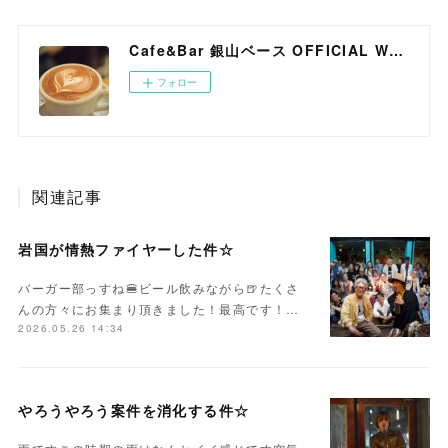
Cafe&Bar 銀山ベース OFFICIAL WEB SITE
フォロー
関連記事
岩国が情熱ファイヤーした件☆
バーガー部っすね🍔ビール飲みながら🍺たくさ
んの方々にお集まり頂きました！最高です！…
2026.05.26 14:34
やろうやろう案件を消化する件☆