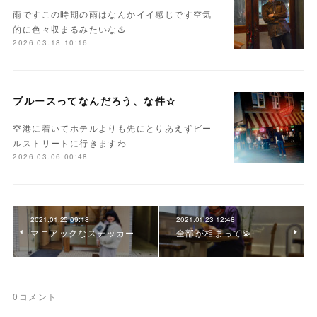
雨ですこの時期の雨はなんかイイ感じです空気
的に色々収まるみたいな♨️
2026.03.18 10:16
ブルースってなんだろう、な件☆
空港に着いてホテルよりも先にとりあえずビー
ルストリートに行きますわ
2026.03.06 00:48
2021.01.25 09:18
2021.01.23 12:48
マニアックなステッカー
全部が相まって💫
0
コメント