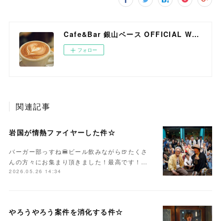
Cafe&Bar 銀山ベース OFFICIAL WEB SITE
フォロー
関連記事
岩国が情熱ファイヤーした件☆
バーガー部っすね🍔ビール飲みながら🍺たくさ
んの方々にお集まり頂きました！最高です！…
2026.05.26 14:34
やろうやろう案件を消化する件☆