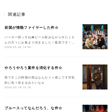
関連記事
岩国が情熱ファイヤーした件☆
バーガー部っすね🍔ビール飲みながら🍺たくさ
んの方々にお集まり頂きました！最高です！…
2026.05.26 14:34
やろうやろう案件を消化する件☆
雨ですこの時期の雨はなんかイイ感じです空気
的に色々収まるみたいな♨️
2026.03.18 10:16
ブルースってなんだろう、な件☆