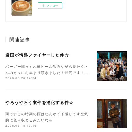
フォロー
関連記事
岩国が情熱ファイヤーした件☆
バーガー部っすね🍔ビール飲みながら🍺たくさ
んの方々にお集まり頂きました！最高です！…
2026.05.26 14:34
やろうやろう案件を消化する件☆
雨ですこの時期の雨はなんかイイ感じです空気
的に色々収まるみたいな♨️
2026.03.18 10:16