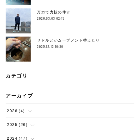
万力で力技の件☆
2026.03.03 02:15
サドルとかムーブメント替えたり
2025.12.12 10:30
カテゴリ
アーカイブ
2026
(
4
)
(
1
)
2025
(
26
)
(
3
)
(
2
)
2024
(
47
)