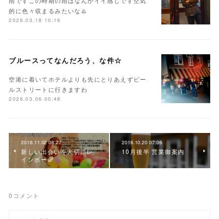
雨ですこの時期の雨はなんかイイ感じです空気
的に色々収まるみたいな♨️
2026.03.18 10:16
ブルースってなんだろう、な件☆
空港に着いてホテルよりも先にとりあえずビー
ルストリートに行きますわ
2026.03.06 00:48
2016.11.02 08:27
2016.10.20 07:06
新しい出会いを大切にレ
10月後半 営業御案内
インボー🌈
0
コメント