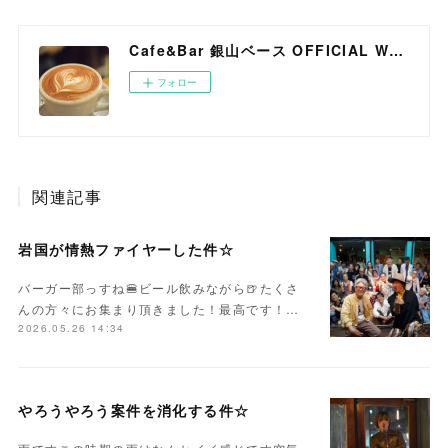
Cafe&Bar 銀山ベース OFFICIAL WEB SITE
フォロー
関連記事
岩国が情熱ファイヤーした件☆
バーガー部っすね🍔ビール飲みながら🍺たくさ
んの方々にお集まり頂きました！最高です！…
2026.05.26 14:34
やろうやろう案件を消化する件☆