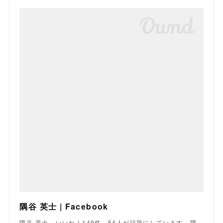
隅谷 英士 | Facebook
隅谷 英士 - いいね！149件 · 54人が話題にしています - 隅