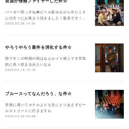
岩国が情熱ファイヤーした件☆
バーガー部っすね🍔ビール飲みながら🍺たくさ
んの方々にお集まり頂きました！最高です！…
2026.05.26 14:34
やろうやろう案件を消化する件☆
雨ですこの時期の雨はなんかイイ感じです空気
的に色々収まるみたいな♨️
2026.03.18 10:16
ブルースってなんだろう、な件☆
空港に着いてホテルよりも先にとりあえずビー
ルストリートに行きますわ
2026.03.06 00:48