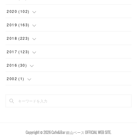
(
7
)
(
1
)
(
15
)
(
2
)
(
2
)
2020
(
102
)
(
6
)
(
11
)
(
16
)
(
2
)
(
3
)
(
4
)
2019
(
163
)
(
2
)
(
4
)
(
3
)
(
1
)
(
2
)
(
4
)
(
7
)
2018
(
223
)
(
1
)
(
2
)
(
7
)
(
2
)
(
6
)
(
7
)
(
3
)
(
28
)
2017
(
123
)
(
2
)
(
8
)
(
2
)
(
3
)
(
13
)
(
8
)
(
4
)
(
13
)
(
15
)
2016
(
30
)
(
5
)
(
9
)
(
1
)
(
1
)
(
8
)
(
10
)
(
14
)
(
18
)
(
4
)
2002
(
1
)
(
4
)
(
1
)
(
6
)
(
3
)
(
17
)
(
16
)
(
25
)
(
23
)
(
4
)
(
1
)
(
5
)
(
1
)
(
4
)
(
1
)
(
22
)
(
17
)
(
20
)
(
9
)
(
2
)
(
6
)
(
4
)
(
9
)
(
7
)
(
14
)
(
20
)
(
5
)
(
11
)
(
6
)
(
6
)
(
11
)
(
16
)
(
8
)
(
1
)
Copyright ©
2026
Cafe&Bar 銀山ベース OFFICIAL WEB SITE
.