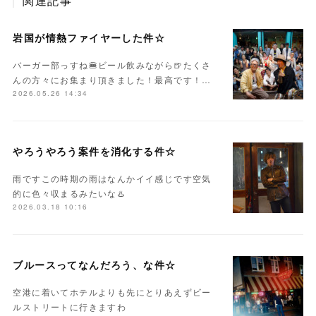
関連記事
岩国が情熱ファイヤーした件☆
バーガー部っすね🍔ビール飲みながら🍺たくさ
んの方々にお集まり頂きました！最高です！…
2026.05.26 14:34
やろうやろう案件を消化する件☆
雨ですこの時期の雨はなんかイイ感じです空気
的に色々収まるみたいな♨️
2026.03.18 10:16
ブルースってなんだろう、な件☆
空港に着いてホテルよりも先にとりあえずビー
ルストリートに行きますわ