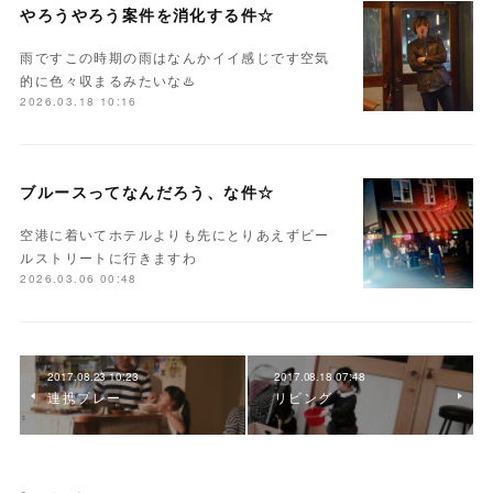
やろうやろう案件を消化する件☆
雨ですこの時期の雨はなんかイイ感じです空気
的に色々収まるみたいな♨️
2026.03.18 10:16
ブルースってなんだろう、な件☆
空港に着いてホテルよりも先にとりあえずビー
ルストリートに行きますわ
2026.03.06 00:48
2017.08.23 10:23
2017.08.18 07:48
連携プレー
リビング