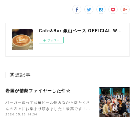
Cafe&Bar 銀山ベース OFFICIAL WEB SITE
フォロー
関連記事
岩国が情熱ファイヤーした件☆
バーガー部っすね🍔ビール飲みながら🍺たくさ
んの方々にお集まり頂きました！最高です！…
2026.05.26 14:34