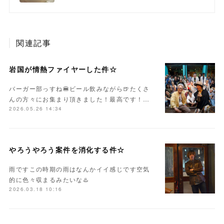
関連記事
岩国が情熱ファイヤーした件☆
バーガー部っすね🍔ビール飲みながら🍺たくさ
んの方々にお集まり頂きました！最高です！…
2026.05.26 14:34
やろうやろう案件を消化する件☆
雨ですこの時期の雨はなんかイイ感じです空気
的に色々収まるみたいな♨️
2026.03.18 10:16