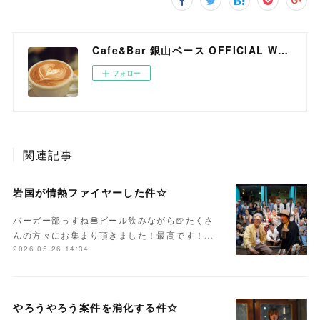
Cafe&Bar 銀山ベース OFFICIAL WEB SITE
フォロー
関連記事
岩国が情熱ファイヤーした件☆
バーガー部っすね🍔ビール飲みながら🍺たくさ
んの方々にお集まり頂きました！最高です！…
2026.05.26 14:34
やろうやろう案件を消化する件☆