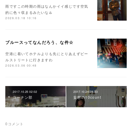
雨ですこの時期の雨はなんかイイ感じです空気
的に色々収まるみたいな♨️
2026.03.18 10:16
ブルースってなんだろう、な件☆
空港に着いてホテルよりも先にとりあえずビー
ルストリートに行きますわ
2026.03.06 00:48
2017.10.25 02:02
2017.10.24 01:33
コーナン部
妄想の10count
0
コメント