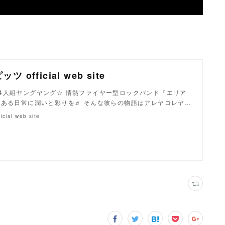
 official web site
4人組ヤングヤング☆ 情熱ファイヤー型ロックバンド『エリア
 今ある日常に潤いと彩りを♬ そんな彼らの物語はアレヤコレヤ…
al web site