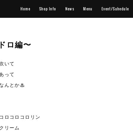
Home
Shop Info
News
Menu
Event/Suhedule
ドロ編〜
吹いて
あって
なんとか♨︎
コロコロコロリン
クリーム