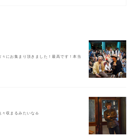
の方々にお集まり頂きました！最高です！本当
々収まるみたいな♨️