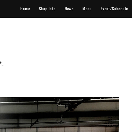
Home
Shop Info
News
Menu
Event/Suhedule
た