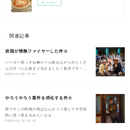
フォロー
関連記事
岩国が情熱ファイヤーした件☆
バーガー部っすね🍔ビール飲みながら🍺たくさ
んの方々にお集まり頂きました！最高です！…
2026.05.26 14:34
やろうやろう案件を消化する件☆
雨ですこの時期の雨はなんかイイ感じです空気
的に色々収まるみたいな♨️
2026.03.18 10:16