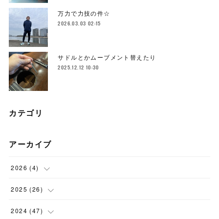
万力で力技の件☆
2026.03.03 02:15
サドルとかムーブメント替えたり
2025.12.12 10:30
カテゴリ
アーカイブ
2026
(
4
)
(
1
)
2025
(
26
)
(
3
)
(
2
)
2024
(
47
)