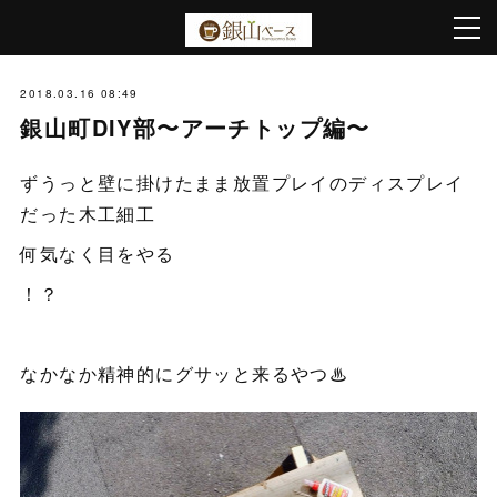
2018.03.16 08:49
銀山町DIY部〜アーチトップ編〜
ずうっと壁に掛けたまま放置プレイのディスプレイ
だった木工細工
何気なく目をやる
！？
なかなか精神的にグサッと来るやつ♨︎