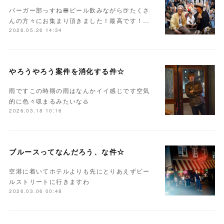
バーガー部っすね🍔ビール飲みながら🍺たくさ
んの方々にお集まり頂きました！最高です！…
2026.05.26 14:34
やろうやろう案件を消化する件☆
雨ですこの時期の雨はなんかイイ感じです空気
的に色々収まるみたいな♨️
2026.03.18 10:16
ブルースってなんだろう、な件☆
空港に着いてホテルよりも先にとりあえずビー
ルストリートに行きますわ
2026.03.06 00:48