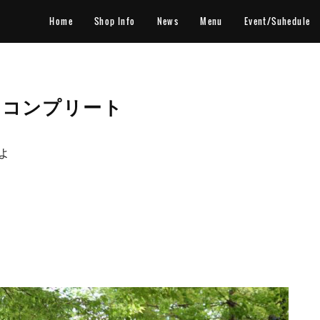
Home
Shop Info
News
Menu
Event/Suhedule
8 コンプリート
よ