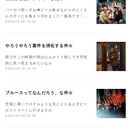
バーガー部っすね🍔ビール飲みながら🍺たくさ
んの方々にお集まり頂きました！最高です！…
2026.05.26 14:34
やろうやろう案件を消化する件☆
雨ですこの時期の雨はなんかイイ感じです空気
的に色々収まるみたいな♨️
2026.03.18 10:16
ブルースってなんだろう、な件☆
空港に着いてホテルよりも先にとりあえずビー
ルストリートに行きますわ
2026.03.06 00:48