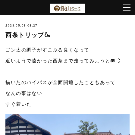
2023.05.08 08:27
西条トリップ🍶
ゴン太の調子がすこぶる良くなって
近いようで遠かった西条まで走ってみようと🚐💨
描いたのバイパスが全面開通したこともあって
なんの事はない
すぐ着いた