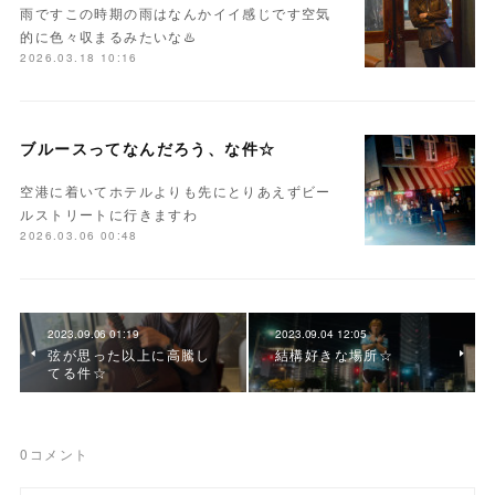
雨ですこの時期の雨はなんかイイ感じです空気
的に色々収まるみたいな♨️
2026.03.18 10:16
ブルースってなんだろう、な件☆
空港に着いてホテルよりも先にとりあえずビー
ルストリートに行きますわ
2026.03.06 00:48
2023.09.06 01:19
2023.09.04 12:05
弦が思った以上に高騰し
結構好きな場所☆
てる件☆
0
コメント