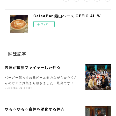
Cafe&Bar 銀山ベース OFFICIAL WEB SITE
フォロー
関連記事
岩国が情熱ファイヤーした件☆
バーガー部っすね🍔ビール飲みながら🍺たくさ
んの方々にお集まり頂きました！最高です！…
2026.05.26 14:34
やろうやろう案件を消化する件☆