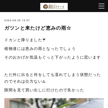
2023.09.05 13:57
ガツンと来たけど恵みの雨☆
ドカンと降りました☔️
植物達には恵みの雨となったでしょう
そのおかげか気温もぐっと下がったように思います
ただ外に出ると何をしても濡れてしまう状態だった
のでそれは仕方ない♨️
隙間を見て買い出しに行けたので良かった