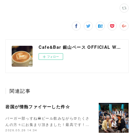
Cafe&Bar 銀山ベース OFFICIAL WEB SITE
フォロー
関連記事
岩国が情熱ファイヤーした件☆
バーガー部っすね🍔ビール飲みながら🍺たくさ
んの方々にお集まり頂きました！最高です！…
2026.05.26 14:34