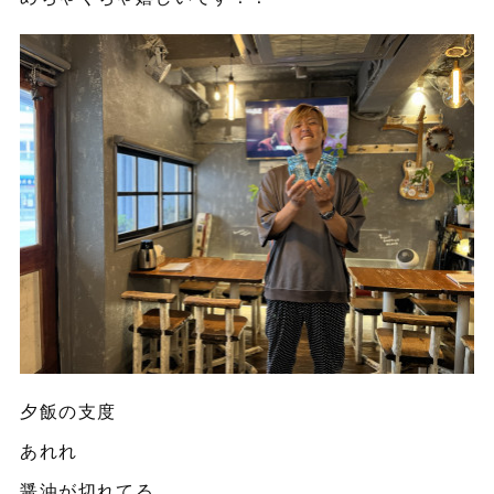
夕飯の支度
あれれ
醤油が切れてる