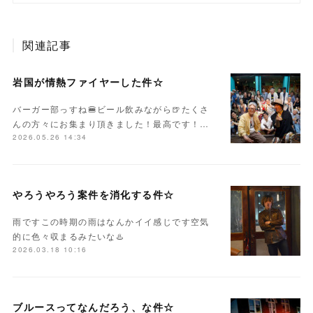
関連記事
岩国が情熱ファイヤーした件☆
バーガー部っすね🍔ビール飲みながら🍺たくさ
んの方々にお集まり頂きました！最高です！…
2026.05.26 14:34
やろうやろう案件を消化する件☆
雨ですこの時期の雨はなんかイイ感じです空気
的に色々収まるみたいな♨️
2026.03.18 10:16
ブルースってなんだろう、な件☆