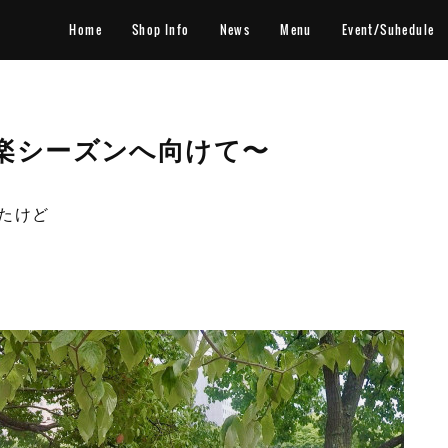
Home
Shop Info
News
Menu
Event/Suhedule
行楽シーズンへ向けて〜
たけど