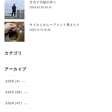
万力で力技の件☆
2026.03.03 02:15
サドルとかムーブメント替えたり
2025.12.12 10:30
カテゴリ
アーカイブ
2026
(
4
)
(
1
)
2025
(
26
)
(
3
)
(
2
)
2024
(
47
)