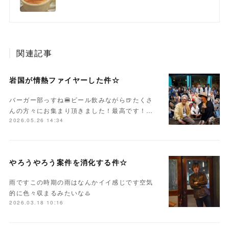
関連記事
岩国が情熱ファイヤーした件☆
バーガー部っすね🍔ビール飲みながら🍺たくさ
んの方々にお集まり頂きました！最高です！…
2026.05.26 14:34
やろうやろう案件を消化する件☆
雨ですこの時期の雨はなんかイイ感じです空気
的に色々収まるみたいな♨️
2026.03.18 10:16