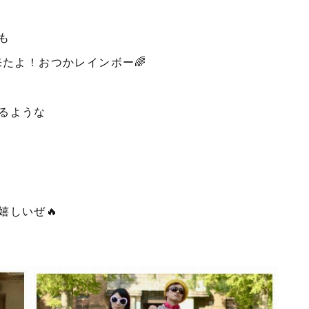
も
来たよ！おつかレインボー🌈
るような
嬉しいぜ🔥