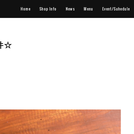
Home
Shop Info
News
Menu
Event/Suhedule
件☆