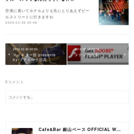
空港に着いてホテルよりも先にとりあえずビー
ルストリートに行きますわ
2026.03.06 00:48
2016.02.20 00:53
2016.02.18 07:19
マイギター部 presents
メディア出演
by ブティック日高
0
コメント
Cafe&Bar 銀山ベース OFFICIAL WEB SITE