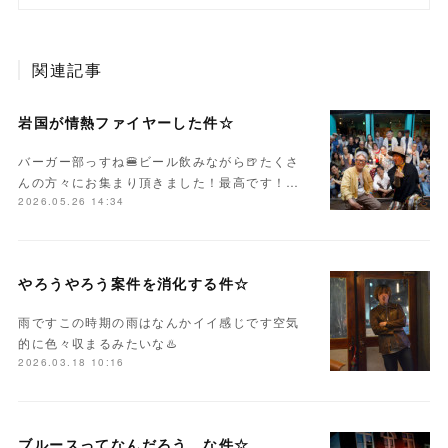
関連記事
岩国が情熱ファイヤーした件☆
バーガー部っすね🍔ビール飲みながら🍺たくさ
んの方々にお集まり頂きました！最高です！…
2026.05.26 14:34
やろうやろう案件を消化する件☆
雨ですこの時期の雨はなんかイイ感じです空気
的に色々収まるみたいな♨️
2026.03.18 10:16
ブルースってなんだろう、な件☆