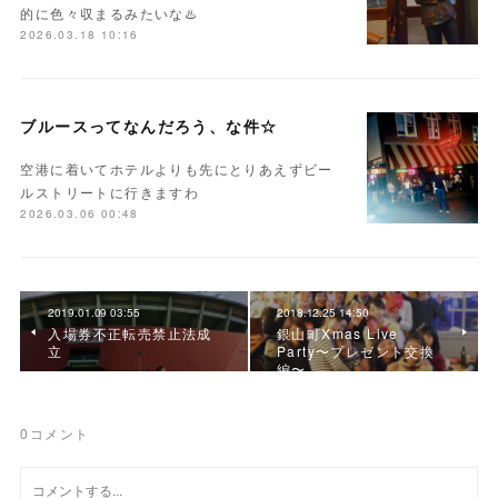
的に色々収まるみたいな♨️
2026.03.18 10:16
ブルースってなんだろう、な件☆
空港に着いてホテルよりも先にとりあえずビー
ルストリートに行きますわ
2026.03.06 00:48
2019.01.09 03:55
2018.12.25 14:50
入場券不正転売禁止法成
銀山町Xmas Live
立
Party〜プレゼント交換
編〜
0
コメント