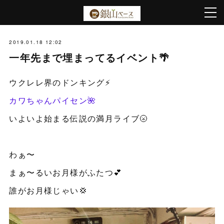
2019.01.18 12:02
一年先まで埋まってるイベント🌴
ウクレレ界のドンキング⚡️
カワちゃんパイセン🌺
いよいよ始まる伝説の満月ライブ🌝
わぁ〜
まぁ〜るいお月様がふたつ💕
誰がお月様じゃい💢