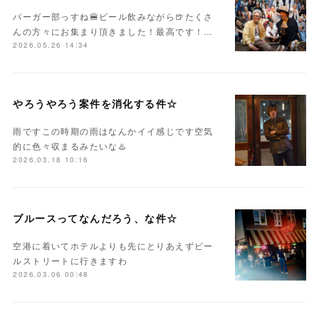
バーガー部っすね🍔ビール飲みながら🍺たくさ
んの方々にお集まり頂きました！最高です！…
2026.05.26 14:34
やろうやろう案件を消化する件☆
雨ですこの時期の雨はなんかイイ感じです空気
的に色々収まるみたいな♨️
2026.03.18 10:16
ブルースってなんだろう、な件☆
空港に着いてホテルよりも先にとりあえずビー
ルストリートに行きますわ
2026.03.06 00:48