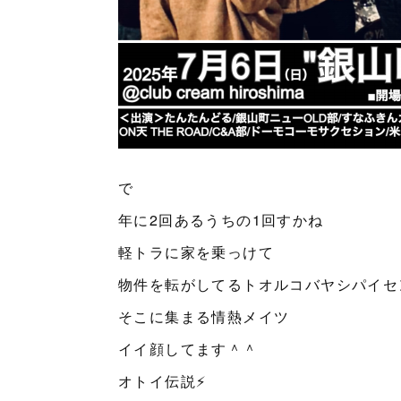
で
年に2回あるうちの1回すかね
軽トラに家を乗っけて
物件を転がしてるトオルコバヤシパイセ
そこに集まる情熱メイツ
イイ顔してます＾＾
オトイ伝説⚡️