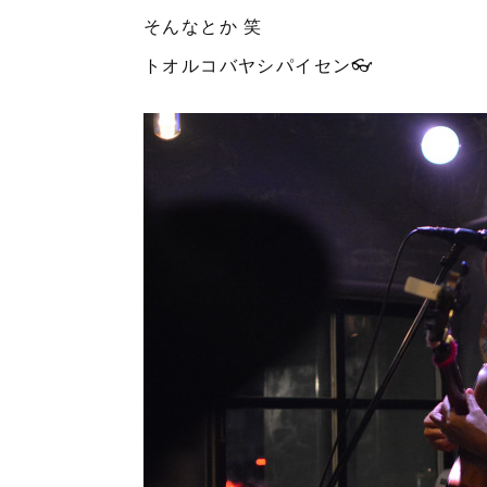
そんなとか 笑
トオルコバヤシパイセン👓