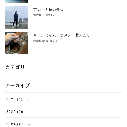
万力で力技の件☆
2026.03.03 02:15
サドルとかムーブメント替えたり
2025.12.12 10:30
カテゴリ
アーカイブ
2026
(
4
)
(
1
)
2025
(
26
)
(
3
)
(
2
)
2024
(
47
)