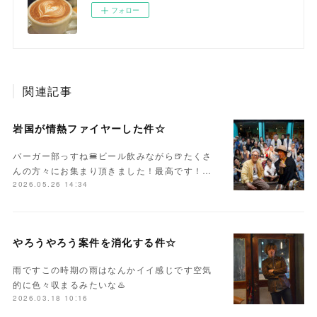
フォロー
関連記事
岩国が情熱ファイヤーした件☆
バーガー部っすね🍔ビール飲みながら🍺たくさ
んの方々にお集まり頂きました！最高です！…
2026.05.26 14:34
やろうやろう案件を消化する件☆
雨ですこの時期の雨はなんかイイ感じです空気
的に色々収まるみたいな♨️
2026.03.18 10:16