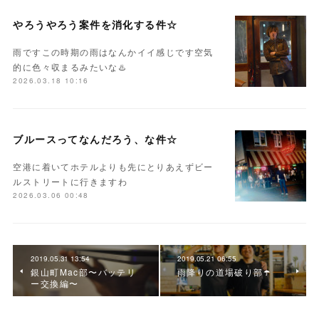
やろうやろう案件を消化する件☆
雨ですこの時期の雨はなんかイイ感じです空気
的に色々収まるみたいな♨️
2026.03.18 10:16
ブルースってなんだろう、な件☆
空港に着いてホテルよりも先にとりあえずビー
ルストリートに行きますわ
2026.03.06 00:48
2019.05.31 13:54
2019.05.21 06:55
銀山町Mac部〜バッテリ
雨降りの道場破り部☂️
ー交換編〜