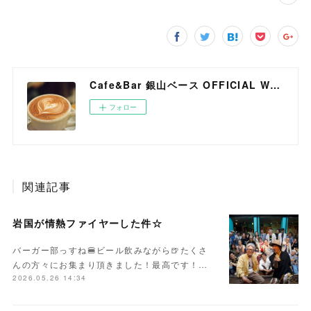
Cafe&Bar 銀山ベース OFFICIAL WEB SITE
フォロー
関連記事
岩国が情熱ファイヤーした件☆
バーガー部っすね🍔ビール飲みながら🍺たくさ
んの方々にお集まり頂きました！最高です！…
2026.05.26 14:34