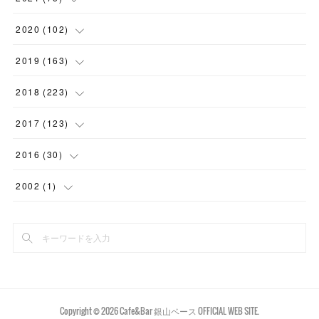
(
7
)
(
1
)
(
15
)
(
2
)
(
2
)
2020
(
102
)
(
6
)
(
11
)
(
16
)
(
2
)
(
3
)
(
4
)
2019
(
163
)
(
2
)
(
4
)
(
3
)
(
1
)
(
2
)
(
4
)
(
7
)
2018
(
223
)
(
1
)
(
2
)
(
7
)
(
2
)
(
6
)
(
7
)
(
3
)
(
28
)
2017
(
123
)
(
2
)
(
8
)
(
2
)
(
3
)
(
13
)
(
8
)
(
4
)
(
13
)
(
15
)
2016
(
30
)
(
5
)
(
9
)
(
1
)
(
1
)
(
8
)
(
10
)
(
14
)
(
18
)
(
4
)
2002
(
1
)
(
4
)
(
1
)
(
6
)
(
3
)
(
17
)
(
16
)
(
25
)
(
23
)
(
4
)
(
1
)
(
5
)
(
1
)
(
4
)
(
1
)
(
22
)
(
17
)
(
20
)
(
9
)
(
2
)
(
6
)
(
4
)
(
9
)
(
7
)
(
14
)
(
20
)
(
5
)
(
11
)
(
6
)
(
6
)
(
11
)
(
16
)
(
8
)
(
1
)
Copyright ©
2026
Cafe&Bar 銀山ベース OFFICIAL WEB SITE
.