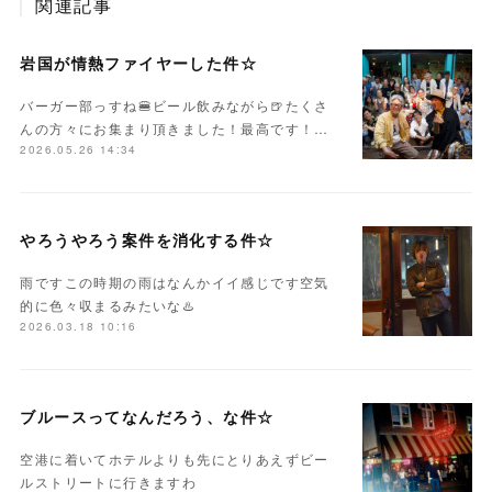
関連記事
岩国が情熱ファイヤーした件☆
バーガー部っすね🍔ビール飲みながら🍺たくさ
んの方々にお集まり頂きました！最高です！…
2026.05.26 14:34
やろうやろう案件を消化する件☆
雨ですこの時期の雨はなんかイイ感じです空気
的に色々収まるみたいな♨️
2026.03.18 10:16
ブルースってなんだろう、な件☆
空港に着いてホテルよりも先にとりあえずビー
ルストリートに行きますわ