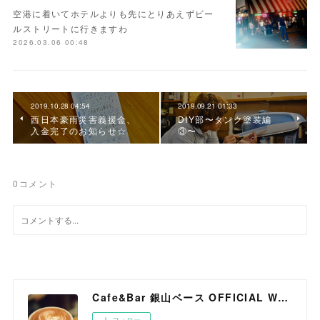
空港に着いてホテルよりも先にとりあえずビー
ルストリートに行きますわ
2026.03.06 00:48
2019.10.28 04:54
2019.09.21 01:33
西日本豪雨災害義援金、
DIY部〜タンク塗装編
入金完了のお知らせ☆
③〜
0
コメント
Cafe&Bar 銀山ベース OFFICIAL WEB SITE
フォロー