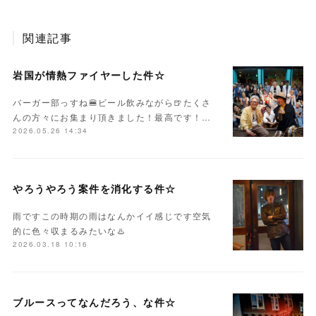
関連記事
岩国が情熱ファイヤーした件☆
バーガー部っすね🍔ビール飲みながら🍺たくさ
んの方々にお集まり頂きました！最高です！…
2026.05.26 14:34
やろうやろう案件を消化する件☆
雨ですこの時期の雨はなんかイイ感じです空気
的に色々収まるみたいな♨️
2026.03.18 10:16
ブルースってなんだろう、な件☆