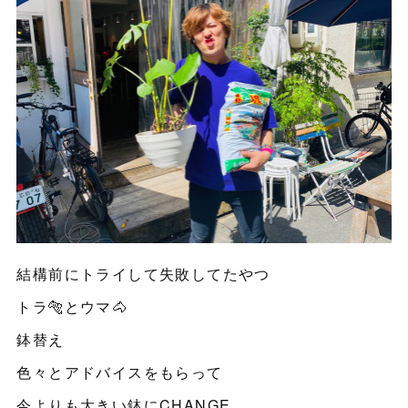
結構前にトライして失敗してたやつ
トラ🐅とウマ🐴
鉢替え
色々とアドバイスをもらって
今よりも大きい鉢にCHANGE