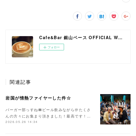
Cafe&Bar 銀山ベース OFFICIAL WEB SITE
フォロー
関連記事
岩国が情熱ファイヤーした件☆
バーガー部っすね🍔ビール飲みながら🍺たくさ
んの方々にお集まり頂きました！最高です！…
2026.05.26 14:34