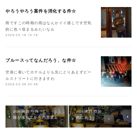
やろうやろう案件を消化する件☆
雨ですこの時期の雨はなんかイイ感じです空気
的に色々収まるみたいな♨️
2026.03.18 10:16
ブルースってなんだろう、な件☆
空港に着いてホテルよりも先にとりあえずビー
ルストリートに行きますわ
2026.03.06 00:48
2020.06.23 15:08
2020.06.21 13:50
陽が落ちてからの営業♨️
肉に合う