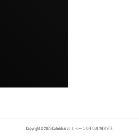
Copyright ©
2026
Cafe&Bar 銀山ベース OFFICIAL WEB SITE
.