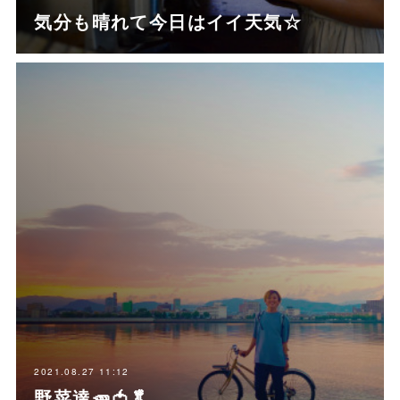
気分も晴れて今日はイイ天気☆
2021.08.27 11:12
野菜達🥕🍅🥬