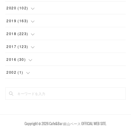
(
7
)
(
1
)
(
15
)
(
2
)
(
2
)
2020
(
102
)
(
6
)
(
11
)
(
16
)
(
2
)
(
3
)
(
4
)
2019
(
163
)
(
2
)
(
4
)
(
3
)
(
1
)
(
2
)
(
4
)
(
7
)
2018
(
223
)
(
1
)
(
2
)
(
7
)
(
2
)
(
6
)
(
7
)
(
3
)
(
28
)
2017
(
123
)
(
2
)
(
8
)
(
2
)
(
3
)
(
13
)
(
8
)
(
4
)
(
13
)
(
15
)
2016
(
30
)
(
5
)
(
9
)
(
1
)
(
1
)
(
8
)
(
10
)
(
14
)
(
18
)
(
4
)
2002
(
1
)
(
4
)
(
1
)
(
6
)
(
3
)
(
17
)
(
16
)
(
25
)
(
23
)
(
4
)
(
1
)
(
5
)
(
1
)
(
4
)
(
1
)
(
22
)
(
17
)
(
20
)
(
9
)
(
2
)
(
6
)
(
4
)
(
9
)
(
7
)
(
14
)
(
20
)
(
5
)
(
11
)
(
6
)
(
6
)
(
11
)
(
16
)
(
8
)
(
1
)
Copyright ©
2026
Cafe&Bar 銀山ベース OFFICIAL WEB SITE
.
(
12
)
(
2
)