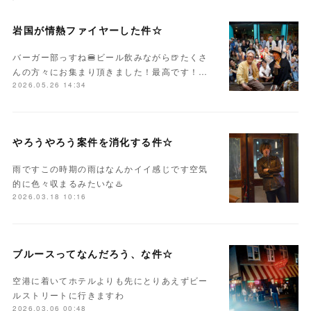
岩国が情熱ファイヤーした件☆
バーガー部っすね🍔ビール飲みながら🍺たくさ
んの方々にお集まり頂きました！最高です！…
2026.05.26 14:34
やろうやろう案件を消化する件☆
雨ですこの時期の雨はなんかイイ感じです空気
的に色々収まるみたいな♨️
2026.03.18 10:16
ブルースってなんだろう、な件☆
空港に着いてホテルよりも先にとりあえずビー
ルストリートに行きますわ
2026.03.06 00:48