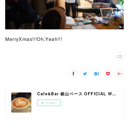
MerryXmas!!!Oh,Yeah!!!
Cafe&Bar 銀山ベース OFFICIAL WEB SITE
フォロー