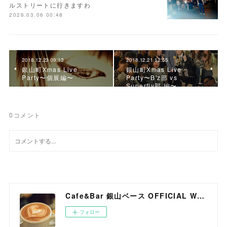
ルストリートに行きますわ
2026.03.06 00:48
2018.12.23 09:13
2018.12.21 12:55
銀山町Xmas Live
銀山町Xmas Live
Party〜個展編〜
Party〜B'z部 vs
Superfly部 編〜
0
コメント
Cafe&Bar 銀山ベース OFFICIAL WEB SITE
フォロー