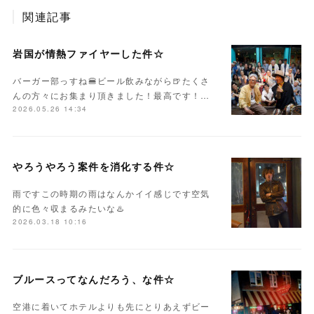
関連記事
岩国が情熱ファイヤーした件☆
バーガー部っすね🍔ビール飲みながら🍺たくさ
んの方々にお集まり頂きました！最高です！…
2026.05.26 14:34
やろうやろう案件を消化する件☆
雨ですこの時期の雨はなんかイイ感じです空気
的に色々収まるみたいな♨️
2026.03.18 10:16
ブルースってなんだろう、な件☆
空港に着いてホテルよりも先にとりあえずビー