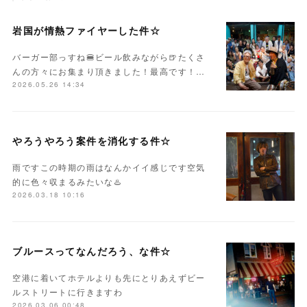
岩国が情熱ファイヤーした件☆
バーガー部っすね🍔ビール飲みながら🍺たくさ
んの方々にお集まり頂きました！最高です！…
2026.05.26 14:34
やろうやろう案件を消化する件☆
雨ですこの時期の雨はなんかイイ感じです空気
的に色々収まるみたいな♨️
2026.03.18 10:16
ブルースってなんだろう、な件☆
空港に着いてホテルよりも先にとりあえずビー
ルストリートに行きますわ
2026.03.06 00:48