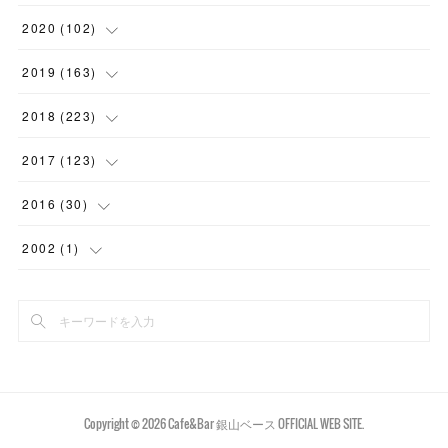
(
7
)
(
1
)
(
15
)
(
2
)
(
2
)
2020
(
102
)
(
6
)
(
11
)
(
16
)
(
2
)
(
3
)
(
4
)
2019
(
163
)
(
2
)
(
4
)
(
3
)
(
1
)
(
2
)
(
4
)
(
7
)
2018
(
223
)
(
1
)
(
2
)
(
7
)
(
2
)
(
6
)
(
7
)
(
3
)
(
28
)
2017
(
123
)
(
2
)
(
8
)
(
2
)
(
3
)
(
13
)
(
8
)
(
4
)
(
13
)
(
15
)
2016
(
30
)
(
5
)
(
9
)
(
1
)
(
1
)
(
8
)
(
10
)
(
14
)
(
18
)
(
4
)
2002
(
1
)
(
4
)
(
1
)
(
6
)
(
3
)
(
17
)
(
16
)
(
25
)
(
23
)
(
4
)
(
1
)
(
5
)
(
1
)
(
4
)
(
1
)
(
22
)
(
17
)
(
20
)
(
9
)
(
2
)
(
6
)
(
4
)
(
9
)
(
7
)
(
14
)
(
20
)
(
5
)
(
11
)
(
6
)
(
6
)
(
11
)
(
16
)
(
8
)
(
1
)
Copyright ©
2026
Cafe&Bar 銀山ベース OFFICIAL WEB SITE
.
(
12
)