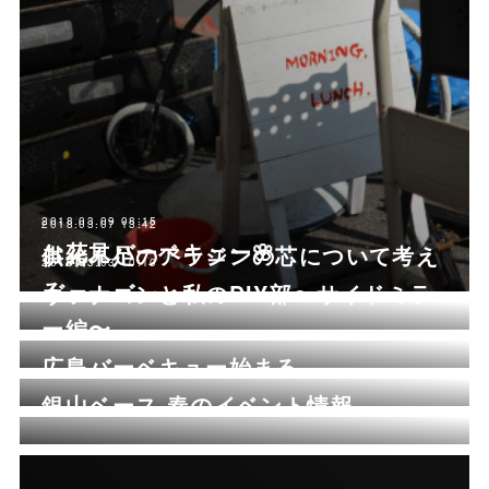
2018.03.09 08:15
2018.03.07 13:42
お花見バーベキュー🌸
供給不足のアラジンの芯について考え
2018.03.03 10:10
る
ヴァナゴンと私のDIY部〜サイドミラ
ー編〜
2018.03.03 00:03
広島バーベキュー始まる
2018.03.02 10:27
銀山ベース 春のイベント情報